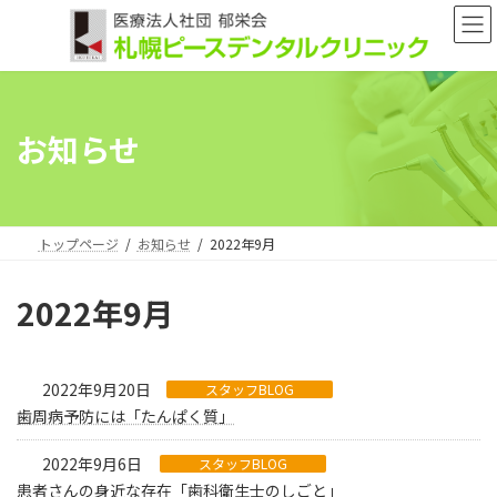
コ
ナ
ン
ビ
テ
ゲ
ン
ー
ツ
シ
へ
ョ
お知らせ
ス
ン
キ
に
ッ
移
プ
動
トップページ
お知らせ
2022年9月
2022年9月
2022年9月20日
スタッフBLOG
歯周病予防には「たんぱく質」
2022年9月6日
スタッフBLOG
患者さんの身近な存在「歯科衛生士のしごと」