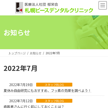
コ
ナ
ン
ビ
テ
ゲ
ン
ー
ツ
シ
へ
ョ
お知らせ
ス
ン
キ
に
ッ
移
プ
動
トップページ
お知らせ
2022年7月
2022年7月
2022年7月19日
スタッフBLOG
夏休み自由研究にもおすすめ、フッ素の効果を調べよう！
2022年7月12日
スタッフBLOG
歯医者さんに行く前にしておくことは？