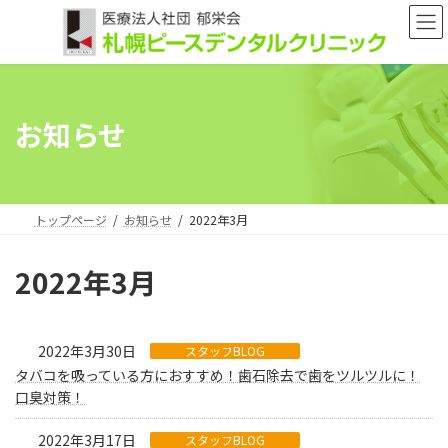
コ
ナ
ン
ビ
テ
ゲ
ン
ー
ツ
シ
へ
ョ
お知らせ
ス
ン
キ
に
ッ
移
プ
動
トップページ
お知らせ
2022年3月
2022年3月
2022年3月30日
スタッフBLOG
タバコを吸っている方におすすめ！歯石除去で歯をツルツルに！
口臭対策！
2022年3月17日
スタッフBLOG