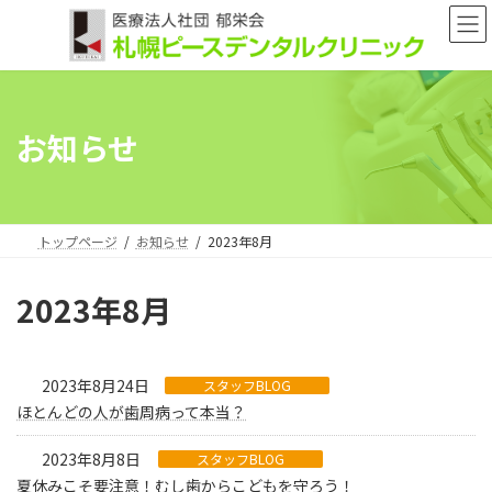
コ
ナ
ン
ビ
テ
ゲ
ン
ー
ツ
シ
へ
ョ
お知らせ
ス
ン
キ
に
ッ
移
プ
動
トップページ
お知らせ
2023年8月
2023年8月
2023年8月24日
スタッフBLOG
ほとんどの人が歯周病って本当？
2023年8月8日
スタッフBLOG
夏休みこそ要注意！むし歯からこどもを守ろう！